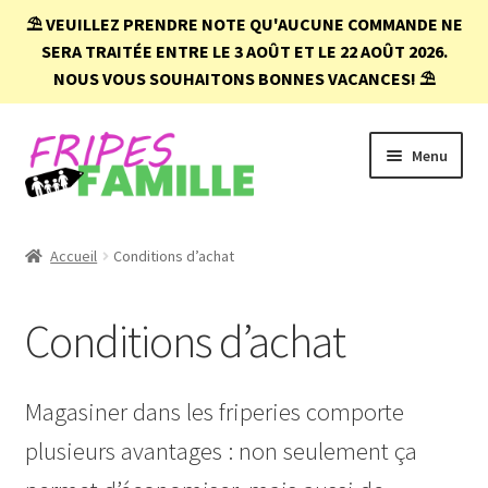
⛱️
VEUILLEZ PRENDRE NOTE QU'AUCUNE COMMANDE NE
SERA TRAITÉE ENTRE LE 3 AOÛT ET LE 22 AOÛT 2026.
NOUS VOUS SOUHAITONS BONNES VACANCES!
⛱️
Aller
Aller
Menu
à
au
la
contenu
navigation
Accueil
Accueil
Conditions d’achat
Boutique
Conditions d’achat
Conditions d’achat
FAQ
Magasiner dans les friperies comporte
plusieurs avantages : non seulement ça
Mon compte