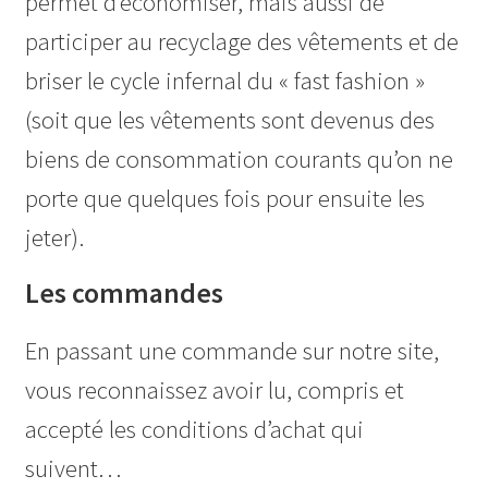
permet d’économiser, mais aussi de
Liste de souhait
participer au recyclage des vêtements et de
briser le cycle infernal du « fast fashion »
Nous contacter
(soit que les vêtements sont devenus des
Panier
biens de consommation courants qu’on ne
porte que quelques fois pour ensuite les
Commande
jeter).
Les commandes
En passant une commande sur notre site,
vous reconnaissez avoir lu, compris et
accepté les conditions d’achat qui
suivent…