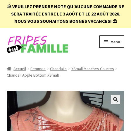
⛱️
VEUILLEZ PRENDRE NOTE QU'AUCUNE COMMANDE NE
SERA TRAITÉE ENTRE LE 3 AOÛT ET LE 22 AOÛT 2026.
NOUS VOUS SOUHAITONS BONNES VACANCES!
⛱️
Aller
Aller
Menu
à
au
la
contenu
navigation
Accueil
Accueil
Femmes
Chandails
XSmall Manches Courtes
Chandail Apple Bottom XSmall
Boutique
Conditions d’achat
FAQ
🔍
Mon compte