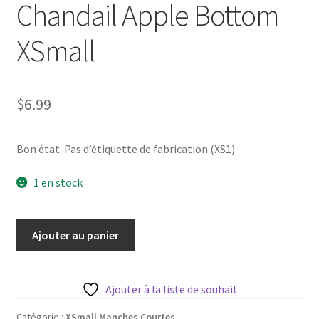
Chandail Apple Bottom
XSmall
$
6.99
Bon état. Pas d’étiquette de fabrication (XS1)
1 en stock
quantité
Ajouter au panier
de
Chandail
Apple
Ajouter à la liste de souhait
Bottom
XSmall
Catégorie :
XSmall Manches Courtes