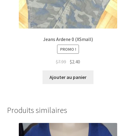
Jeans Ardene 0 (XSmall)
PROMO !
Le
Le
$
7.99
$
2.40
prix
prix
initial
actuel
Ajouter au panier
était :
est :
$7.99.
$2.40.
Produits similaires