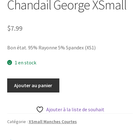
Chandail George XSmall
$
7.99
Bon état. 95% Rayonne 5% Spandex (XS1)
1 en stock
quantité
Ajouter au panier
de
Chandail
George
Ajouter à la liste de souhait
XSmall
Catégorie :
XSmall Manches Courtes