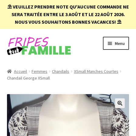
⛱️
VEUILLEZ PRENDRE NOTE QU'AUCUNE COMMANDE NE
SERA TRAITÉE ENTRE LE 3 AOÛT ET LE 22 AOÛT 2026.
NOUS VOUS SOUHAITONS BONNES VACANCES!
⛱️
Aller
Aller
Menu
à
au
la
contenu
navigation
Accueil
Accueil
Femmes
Chandails
XSmall Manches Courtes
Chandail George XSmall
Boutique
Conditions d’achat
FAQ
🔍
Mon compte