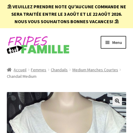
⛱️
VEUILLEZ PRENDRE NOTE QU'AUCUNE COMMANDE NE
SERA TRAITÉE ENTRE LE 3 AOÛT ET LE 22 AOÛT 2026.
NOUS VOUS SOUHAITONS BONNES VACANCES!
⛱️
Aller
Aller
Menu
à
au
la
contenu
navigation
Accueil
Accueil
Femmes
Chandails
Medium Manches Courtes
Chandail Medium
Boutique
Conditions d’achat
FAQ
🔍
Mon compte