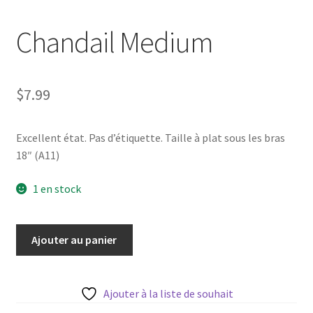
Chandail Medium
$
7.99
Excellent état. Pas d’étiquette. Taille à plat sous les bras
18″ (A11)
1 en stock
quantité
Ajouter au panier
de
Chandail
Medium
Ajouter à la liste de souhait