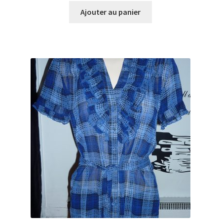
initial
actuel
Ajouter au panier
était :
est :
$8.99.
$2.70.