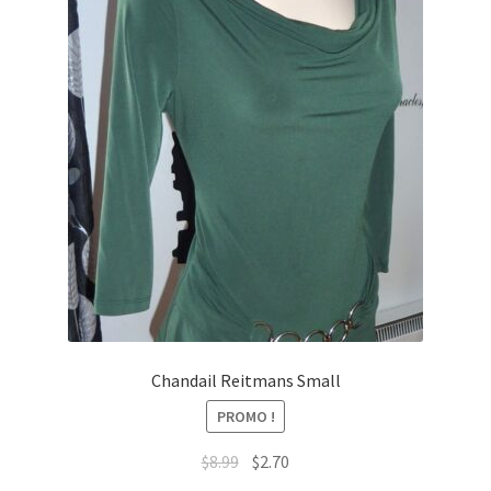
Chandail Reitmans Small
PROMO !
Le
Le
$
8.99
$
2.70
prix
prix