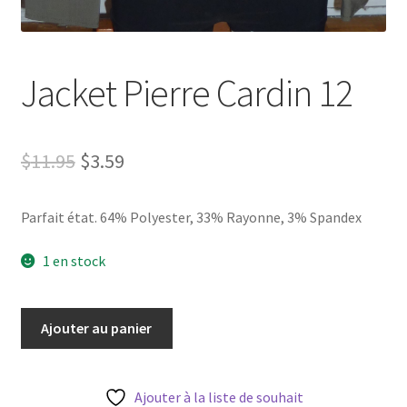
Jacket Pierre Cardin 12
Le
Le
$
11.95
$
3.59
prix
prix
Parfait état. 64% Polyester, 33% Rayonne, 3% Spandex
initial
actuel
était :
est :
1 en stock
$11.95.
$3.59.
quantité
Ajouter au panier
de
Jacket
Pierre
Ajouter à la liste de souhait