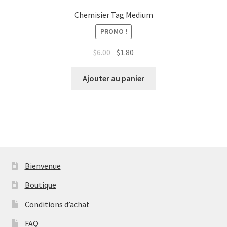
Chemisier Tag Medium
PROMO !
Le
Le
$
6.00
$
1.80
prix
prix
initial
actuel
Ajouter au panier
était :
est :
$6.00.
$1.80.
Bienvenue
Boutique
Conditions d’achat
FAQ