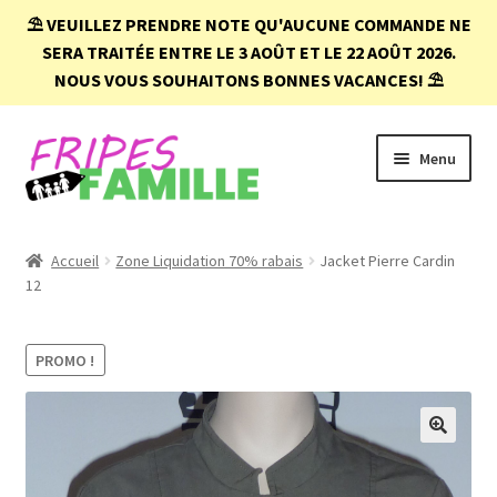
⛱️
VEUILLEZ PRENDRE NOTE QU'AUCUNE COMMANDE NE
SERA TRAITÉE ENTRE LE 3 AOÛT ET LE 22 AOÛT 2026.
NOUS VOUS SOUHAITONS BONNES VACANCES!
⛱️
Aller
Aller
Menu
à
au
la
contenu
navigation
Accueil
Accueil
Zone Liquidation 70% rabais
Jacket Pierre Cardin
12
Boutique
Conditions d’achat
PROMO !
FAQ
🔍
Mon compte