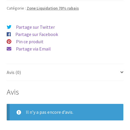
Cardin
12
Catégorie :
Zone Liquidation 70% rabais
Partage sur Twitter
Partage sur Facebook
Pin ce produit
Partage via Email
Avis (0)
Avis
Il n’y a pas encore d’avis.