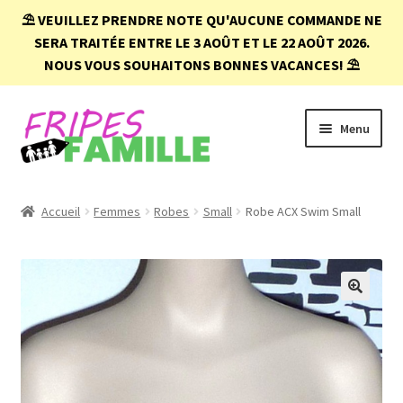
⛱️
VEUILLEZ PRENDRE NOTE QU'AUCUNE COMMANDE NE
SERA TRAITÉE ENTRE LE 3 AOÛT ET LE 22 AOÛT 2026.
NOUS VOUS SOUHAITONS BONNES VACANCES!
⛱️
Aller
Aller
Menu
à
au
la
contenu
navigation
Accueil
Accueil
Femmes
Robes
Small
Robe ACX Swim Small
Boutique
Conditions d’achat
🔍
FAQ
Mon compte