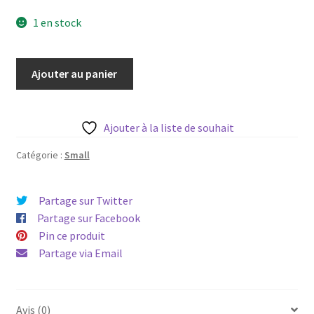
1 en stock
quantité
Ajouter au panier
de
Robe
ACX
Ajouter à la liste de souhait
Swim
Small
Catégorie :
Small
Partage sur Twitter
Partage sur Facebook
Pin ce produit
Partage via Email
Avis (0)