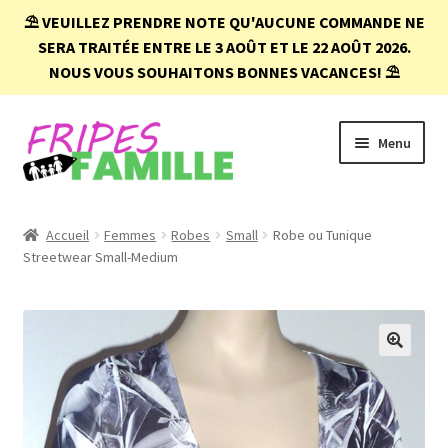
⛱️
VEUILLEZ PRENDRE NOTE QU'AUCUNE COMMANDE NE
SERA TRAITÉE ENTRE LE 3 AOÛT ET LE 22 AOÛT 2026.
NOUS VOUS SOUHAITONS BONNES VACANCES!
⛱️
Aller
Aller
Menu
à
au
la
contenu
navigation
Accueil
Accueil
Femmes
Robes
Small
Robe ou Tunique
Streetwear Small-Medium
Boutique
Conditions d’achat
FAQ
🔍
Mon compte