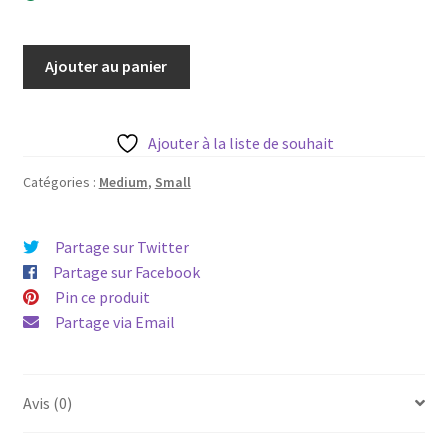
quantité
Ajouter au panier
de
Robe
ou
Ajouter à la liste de souhait
Tunique
Streetwear
Catégories :
Medium
,
Small
Small-
Medium
Partage sur Twitter
Partage sur Facebook
Pin ce produit
Partage via Email
Avis (0)