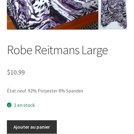
Robe Reitmans Large
$
10.99
État neuf. 92% Polyester 8% Spandex
1 en stock
quantité
Ajouter au panier
de