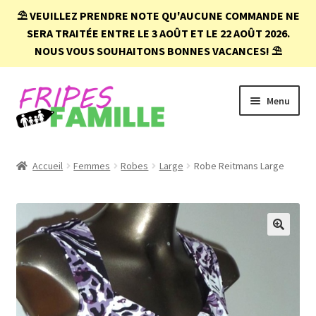
⛱️
VEUILLEZ PRENDRE NOTE QU'AUCUNE COMMANDE NE
SERA TRAITÉE ENTRE LE 3 AOÛT ET LE 22 AOÛT 2026.
NOUS VOUS SOUHAITONS BONNES VACANCES!
⛱️
Aller
Aller
Menu
à
au
la
contenu
navigation
Accueil
Accueil
Femmes
Robes
Large
Robe Reitmans Large
Boutique
Conditions d’achat
🔍
FAQ
Mon compte